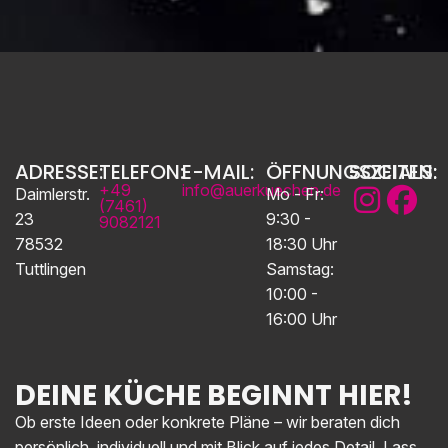
ADRESSE:
TELEFON:
E-MAIL:
ÖFFNUNGSZEITEN:
SOCIALS:
+49
info@auerkuechen.de
Daimlerstr.
Mo - Fr:
(7461)
23
9:30 -
9082121
78532
18:30 Uhr
Tuttlingen
Samstag:
10:00 -
16:00 Uhr
DEINE KÜCHE BEGINNT HIER!
Ob erste Ideen oder konkrete Pläne – wir beraten dich
persönlich, individuell und mit Blick auf jedes Detail. Lass