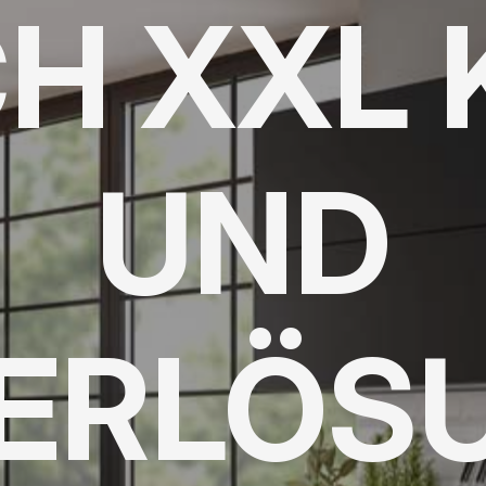
H XXL 
UND
IERLÖS