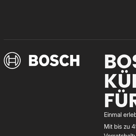
BO
KÜ
FÜ
Einmal erl
Mit bis zu 