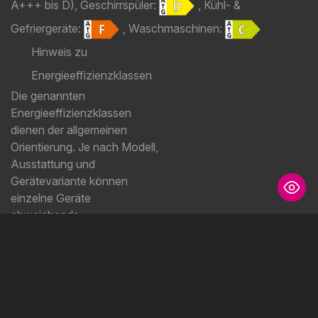
A+++ bis D), Geschirrspüler:
, Kühl- &
Gefriergeräte:
, Waschmaschinen:
Hinweis zu
Energieeffizienzklassen
Die genannten
Energieeffizienzklassen
dienen der allgemeinen
Orientierung. Je nach Modell,
Ausstattung und
Gerätevariante können
einzelne Geräte
abweichende
Energieeffizienzklassen
aufweisen. Gerne
informieren wir Sie im
persönlichen
Beratungsgespräch über die
Energieeffizienz der im