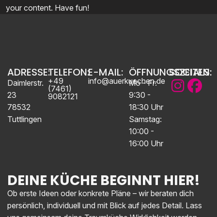
your content. Have fun!
ADRESSE:
TELEFON:
E-MAIL:
ÖFFNUNGSZEITEN:
SOCIALS:
+49
info@auerkuechen.de
Daimlerstr.
Mo - Fr:
(7461)
23
9:30 -
9082121
78532
18:30 Uhr
Tuttlingen
Samstag:
10:00 -
16:00 Uhr
DEINE KÜCHE BEGINNT HIER!
Ob erste Ideen oder konkrete Pläne – wir beraten dich
persönlich, individuell und mit Blick auf jedes Detail. Lass