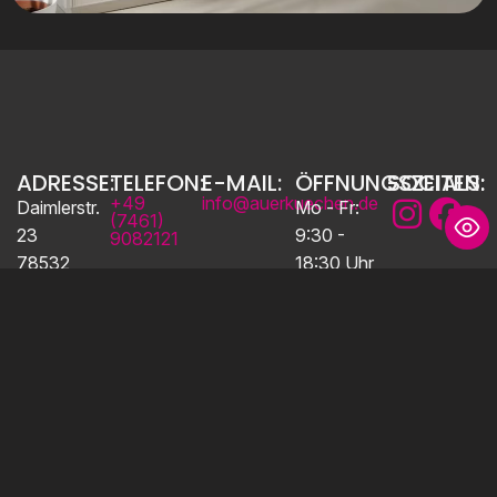
ADRESSE:
TELEFON:
E-MAIL:
ÖFFNUNGSZEITEN:
SOCIALS:
+49
info@auerkuechen.de
Daimlerstr.
Mo - Fr:
(7461)
23
9:30 -
9082121
78532
18:30 Uhr
Tuttlingen
Samstag:
10:00 -
16:00 Uhr
DEINE KÜCHE BEGINNT HIER!
Ob erste Ideen oder konkrete Pläne – wir beraten dich
persönlich, individuell und mit Blick auf jedes Detail. Lass